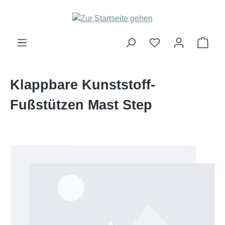
Zum Hauptinhalt springen
Ware
Klappbare Kunststoff-
Fußstützen Mast Step
Bildergalerie überspringen