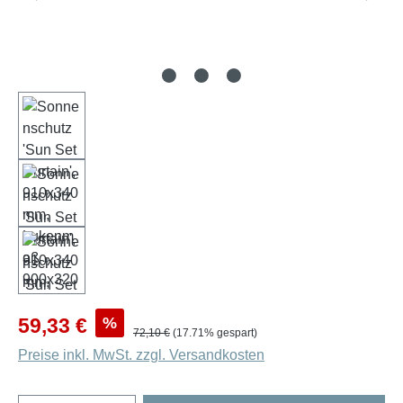
Verkaufspreis:
%
59,33 €
Regulärer Preis:
72,10 €
(17.71% gespart)
Preise inkl. MwSt. zzgl. Versandkosten