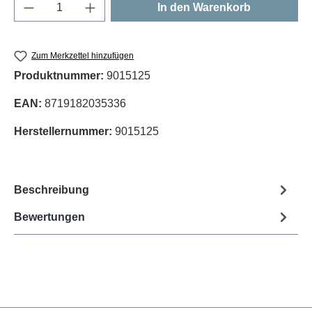
Produkt Anzahl: Gib den gewünschten Wert e
In den Warenkorb
Zum Merkzettel hinzufügen
Produktnummer:
9015125
EAN:
8719182035336
Herstellernummer:
9015125
Beschreibung
Bewertungen