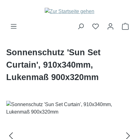
Zum Hauptinhalt springen
Ware
Sonnenschutz 'Sun Set
Curtain', 910x340mm,
Lukenmaß 900x320mm
Bildergalerie überspringen