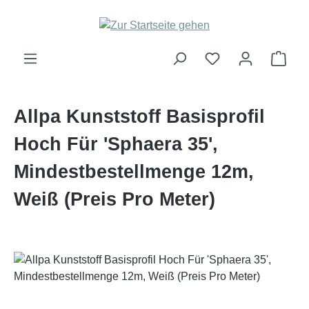
Zum Hauptinhalt springen
Ware
Allpa Kunststoff Basisprofil
Hoch Für 'Sphaera 35',
Mindestbestellmenge 12m,
Weiß (Preis Pro Meter)
Bildergalerie überspringen