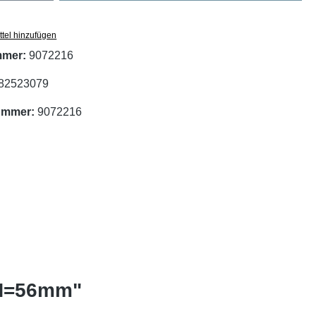
tel hinzufügen
mmer:
9072216
82523079
nummer:
9072216
 H=56mm"