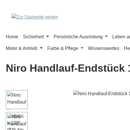
m Hauptinhalt springen
Zur Suche springen
Zur Hauptnavigation springen
Home
Sicherheit
Persönliche Ausrüstung
Leben a
Motor & Antrieb
Farbe & Pflege
Wissenswertes
He
Niro Handlauf-Endstück
Bildergalerie überspringen