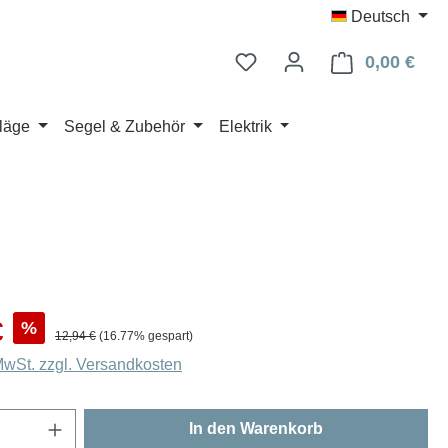
Deutsch
0,00 €
Ware
läge
Segel & Zubehör
Elektrik
s:
€
%
Regulärer Preis:
12,94 €
(16.77% gespart)
 MwSt. zzgl. Versandkosten
Anzahl: Gib den gewünschten Wert ein oder
In den Warenkorb