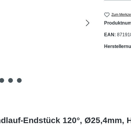
Zum Merkzet
Produktnu
EAN:
87191
Hersteller
andlauf-Endstück 120°, Ø25,4mm,