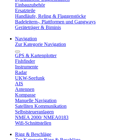
Einbauzubehör
Ersatzteile
Handläufe, Reling & Flaggenstöcke
Badeleitern-, Plattformen und Gangways
Geräteträger & Biminis
Navigation
Zur Kategorie Navigation
GPS & Kartenplotter
Fishfinder
Instrumente
Radar
UKW-Seefunk
AIS
Antennen
Kompasse
Manuelle Navigation
Satelliten Kommunikation
Selbststeueranlagen
NMEA 2000/ NMEA0183
Wifi-Schnittstellen
Rigg & Beschläge
Zur Kategorie Rigg & Beschläge