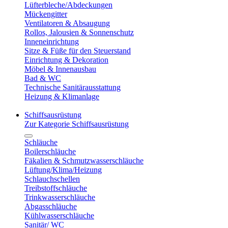
Lüfterbleche/Abdeckungen
Mückengitter
Ventilatoren & Absaugung
Rollos, Jalousien & Sonnenschutz
Inneneinrichtung
Sitze & Füße für den Steuerstand
Einrichtung & Dekoration
Möbel & Innenausbau
Bad & WC
Technische Sanitärausstattung
Heizung & Klimanlage
Schiffsausrüstung
Zur Kategorie Schiffsausrüstung
Schläuche
Boilerschläuche
Fäkalien & Schmutzwasserschläuche
Lüftung/Klima/Heizung
Schlauchschellen
Treibstoffschläuche
Trinkwasserschläuche
Abgasschläuche
Kühlwasserschläuche
Sanitär/ WC