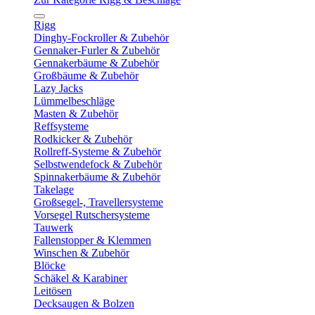
Rigg
Dinghy-Fockroller & Zubehör
Gennaker-Furler & Zubehör
Gennakerbäume & Zubehör
Großbäume & Zubehör
Lazy Jacks
Lümmelbeschläge
Masten & Zubehör
Reffsysteme
Rodkicker & Zubehör
Rollreff-Systeme & Zubehör
Selbstwendefock & Zubehör
Spinnakerbäume & Zubehör
Takelage
Großsegel-, Travellersysteme
Vorsegel Rutschersysteme
Tauwerk
Fallenstopper & Klemmen
Winschen & Zubehör
Blöcke
Schäkel & Karabiner
Leitösen
Decksaugen & Bolzen