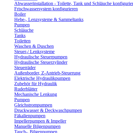
Abwasserinstallation - Toilette, Tank und Schläuche konfigurie
Frischwassersystem konfigurieren
Boiler
Hebe-, Lenzsysteme & Sammeltanks
Pumpen
Schläuche
Tanks
Toiletten
Waschen & Duschen
Steuer-/ Lenksysteme
Hydraulische Steuerpumpen
Hydraulische Steuerzylinder
Steuerräder
Außenborder, Z-Antrieb-Steuerung
Elektrische Hydraulikpumpen
Zubehör für Hydraulik
Ruderblätter
Mechanische Lenkung
Pumpen
Gleichstrompumpen
Druckwasser & Deckwaschpumpen
Fäkalienpumpen
Impellerpumpen & Impeller
Manuelle Bilgenpumpen
Tauch-, Bilgenpumpen