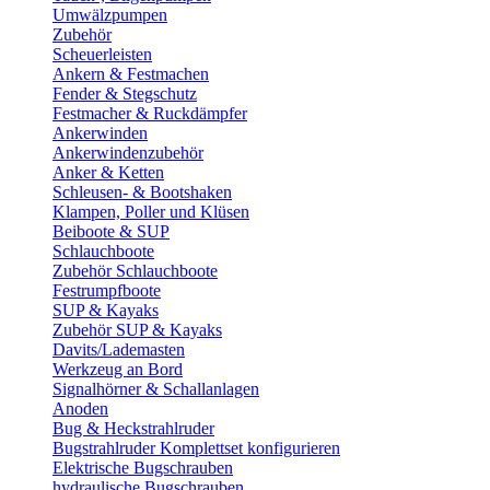
Umwälzpumpen
Zubehör
Scheuerleisten
Ankern & Festmachen
Fender & Stegschutz
Festmacher & Ruckdämpfer
Ankerwinden
Ankerwindenzubehör
Anker & Ketten
Schleusen- & Bootshaken
Klampen, Poller und Klüsen
Beiboote & SUP
Schlauchboote
Zubehör Schlauchboote
Festrumpfboote
SUP & Kayaks
Zubehör SUP & Kayaks
Davits/Lademasten
Werkzeug an Bord
Signalhörner & Schallanlagen
Anoden
Bug & Heckstrahlruder
Bugstrahlruder Komplettset konfigurieren
Elektrische Bugschrauben
hydraulische Bugschrauben